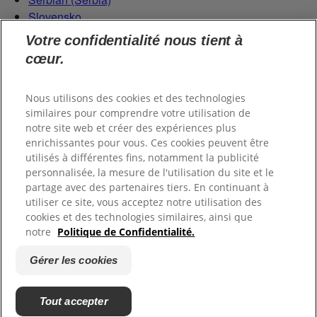
Slovensko
Slovenija
Votre confidentialité nous tient à
Switzerland (Schweiz)
cœur.
Switzerland (Suisse)
Nous utilisons des cookies et des technologies
similaires pour comprendre votre utilisation de
notre site web et créer des expériences plus
enrichissantes pour vous. Ces cookies peuvent être
utilisés à différentes fins, notamment la publicité
personnalisée, la mesure de l'utilisation du site et le
© 2026 Colgate-Palmolive Company.
partage avec des partenaires tiers. En continuant à
utiliser ce site, vous acceptez notre utilisation des
cookies et des technologies similaires, ainsi que
Mentions légales
Conditions d'utilisation
Données
notre
Politique de Confidentialité.
personnelles
Politique de cookies
Notre politique de confidentialité spécifique aux
Gérer les cookies
enfants
Politique de Confidentialité
Fiche produit relative aux qualités ou caractéristiques
Tout accepter
environnementales
Gérer les cookies