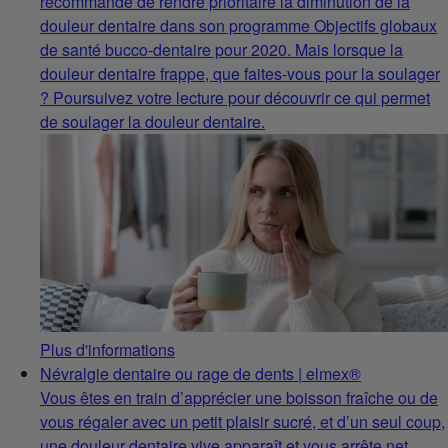
recommandé de rendre prioritaire la diminution de la
douleur dentaire dans son programme Objectifs globaux
de santé bucco-dentaire pour 2020. Mais lorsque la
douleur dentaire frappe, que faites-vous pour la soulager
? Poursuivez votre lecture pour découvrir ce qui permet
de soulager la douleur dentaire.
Plus d'informations
Névralgie dentaire ou rage de dents | elmex®
Vous êtes en train d’apprécier une boisson fraîche ou de
vous régaler avec un petit plaisir sucré, et d’un seul coup,
une douleur dentaire vive apparaît et vous arrête net.