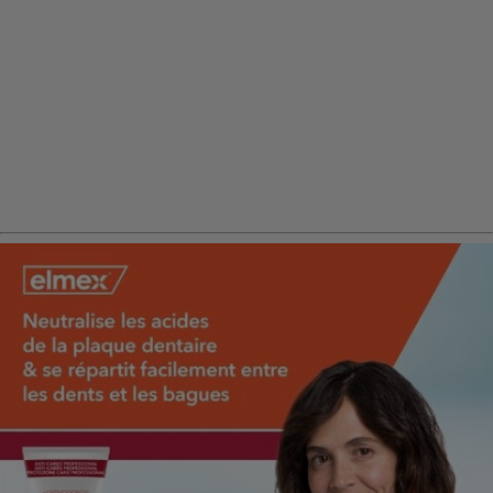
Avantages produits
Ingrédients
{
{additionalInformation}}