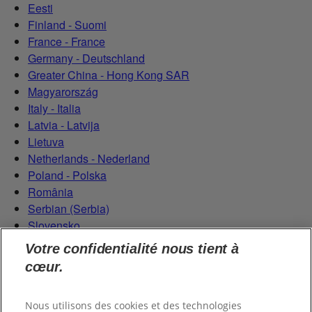
Eesti
Finland - Suomi
France - France
Germany - Deutschland
Greater China - Hong Kong SAR
Magyarország
Italy - Italia
Latvia - Latvija
Lietuva
Netherlands - Nederland
Poland - Polska
România
Serbian (Serbia)
Slovensko
Slovenija
Votre confidentialité nous tient à
Switzerland (Schweiz)
cœur.
Switzerland (Suisse)
Nous utilisons des cookies et des technologies