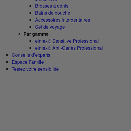
Brosses à dents
Bains de bouche
Accessoires interdentaires
Set de voyage
Par gamme
elmex® Sensitive Professional
elmex® Anti-Caries Professional
Conseils d’experts
Espace Famille
Testez votre sensibilité
{
{name}}
{
{description}}
Où Acheter