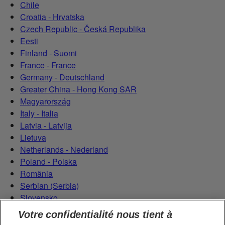
Chile
Croatia - Hrvatska
Czech Republic - Česká Republika
Eesti
Finland - Suomi
France - France
Germany - Deutschland
Greater China - Hong Kong SAR
Magyarország
Italy - Italia
Latvia - Latvija
Lietuva
Netherlands - Nederland
Poland - Polska
România
Serbian (Serbia)
Slovensko
Slovenija
Votre confidentialité nous tient à
Switzerland (Schweiz)