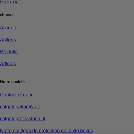
GoToTop1
elmex.fr
Accueil
Actions
Produits
Articles
Notre société
Contactez-nous
colgatepalmolive.fr
colgateprofessional.fr
Notre politique de protection de la vie privée