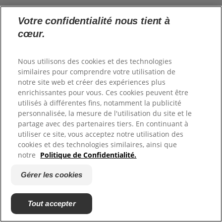
Votre confidentialité nous tient à
cœur.
Les dentifrices elmex® Sensitive Professional, elmex® Sensitive
Professional Blancheur, elmex® Sensitive Professional Répare et Prévient,
Nous utilisons des cookies et des technologies
elmex® Sensitive Répare et Prévient et le bain de bouche elmex® Sensitive
similaires pour comprendre votre utilisation de
Professional sont des dispositifs médicaux de classe IIa, produits
notre site web et créer des expériences plus
enrichissantes pour vous. Ces cookies peuvent être
réglementés qui portent, au titre de cette réglementation, le marquage CE.
utilisés à différentes fins, notamment la publicité
Fabricant : Colgate-Palmolive. Lire attentivement les instructions figurant sur
personnalisée, la mesure de l'utilisation du site et le
l'emballage. Demandez conseils à votre dentiste.
partage avec des partenaires tiers. En continuant à
utiliser ce site, vous acceptez notre utilisation des
cookies et des technologies similaires, ainsi que
notre
Politique de Confidentialité.
Gérer les cookies
Tout accepter