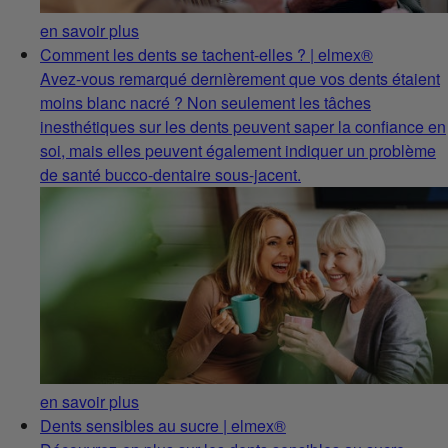
en savoir plus
Comment les dents se tachent-elles ? | elmex®
Avez-vous remarqué dernièrement que vos dents étaient
moins blanc nacré ? Non seulement les tâches
inesthétiques sur les dents peuvent saper la confiance en
soi, mais elles peuvent également indiquer un problème
de santé bucco-dentaire sous-jacent.
en savoir plus
Dents sensibles au sucre | elmex®